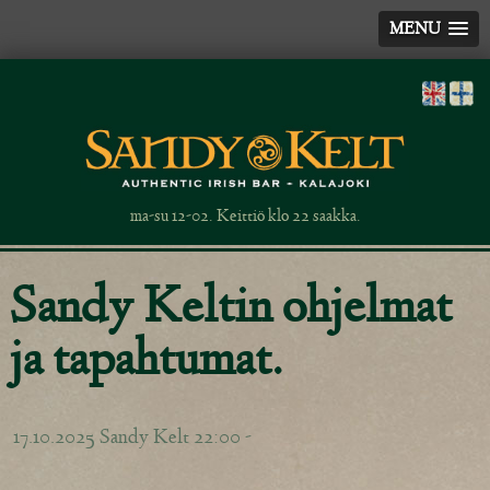
MENU
ma-su 12-02. Keittiö klo 22 saakka.
Sandy Keltin ohjelmat
ja tapahtumat.
17.10.2025 Sandy Kelt 22:00 -