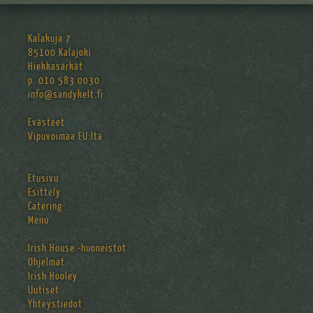
Kalakuja 7
85100 Kalajoki
Hiekkasärkät
p. 010 583 0030
info@sandykelt.fi
Evästeet
Vipuvoimaa EU:lta
Etusivu
Esittely
Catering
Menu
Irish House -huoneistot
Ohjelmat
Irish Hooley
Uutiset
Yhteystiedot