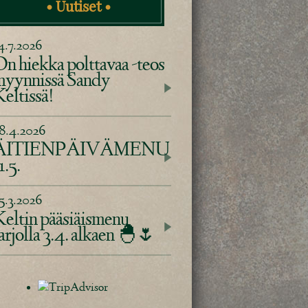
• Uutiset •
4.7.2026
n hiekka polttavaa -teos
yynnissä Sandy
eltissä!
8.4.2026
ÄITIENPÄIVÄMENU
1.5.
5.3.2026
eltin pääsiäismenu
arjolla 3.4. alkaen 🐣🌷