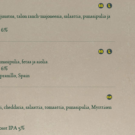
uustoa, talon ranch-majoneesia, salaattia, punasipulia ja
e 6%
asipulia, fetaa ja aiolia.
e 6%
ranillo, Spain
 cheddaria, salaattia, tomaattia, punasipulia, Myrttisen
.
Coast IPA 5%