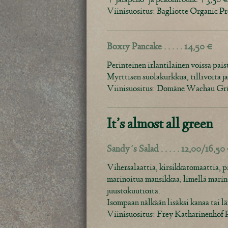
Viinisuositus: Bagliotte Organic P
Boxty Pancake . . . . . 14,50 €
Perinteinen irlantilainen voissa pa
Myrttisen suolakurkkua, tillivoita j
Viinisuositus: Domäne Wachau Grün
It’s almost all green
Sandy´s Salad . . . . . 12,00/16,50
Vihersalaattia, kirsikkatomaattia, p
marinoitua mansikkaa, limellä marin
juustokuutioita.
Isompaan nälkään lisäksi kanaa tai
Viinisuositus: Frey Katharinenhof