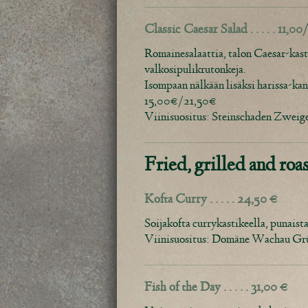
Classic Caesar Salad . . . . . 11,00
Romainesalaattia, talon Caesar-kasti
valkosipulikrutonkeja.
Isompaan nälkään lisäksi harissa-ka
15,00€/21,50€
Viinisuositus: Steinschaden Zweige
Fried, grilled and roa
Kofta Curry . . . . . 24,50 €
Soijakofta currykastikeella, punaista
Viinisuositus: Domäne Wachau Grün
Fish of the Day . . . . . 31,00 €