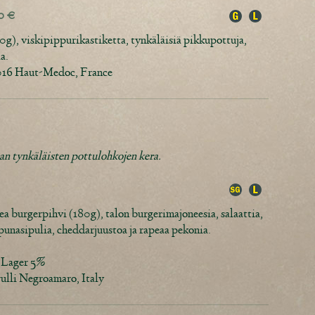
50 €
g), viskipippurikastiketta, tynkäläisiä pikkupottuja,
a.
2016 Haut-Medoc, France
aan tynkäläisten pottulohkojen kera.
a burgerpihvi (180g), talon burgerimajoneesia, salaattia,
punasipulia, cheddarjuustoa ja rapeaa pekonia.
i Lager 5%
ulli Negroamaro, Italy