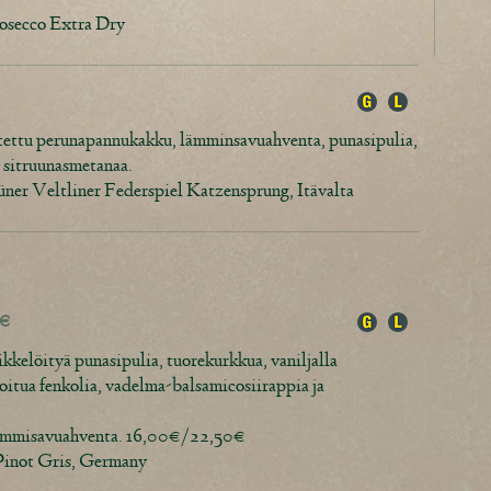
rosecco Extra Dry
istettu perunapannukakku, lämminsavuahventa, punasipulia,
a sitruunasmetanaa.
er Veltliner Federspiel Katzensprung, Itävalta
 €
ikkelöityä punasipulia, tuorekurkkua, vaniljalla
oitua fenkolia, vadelma-balsamicosiirappia ja
 lämmisavuahventa. 16,00€/22,50€
 Pinot Gris, Germany