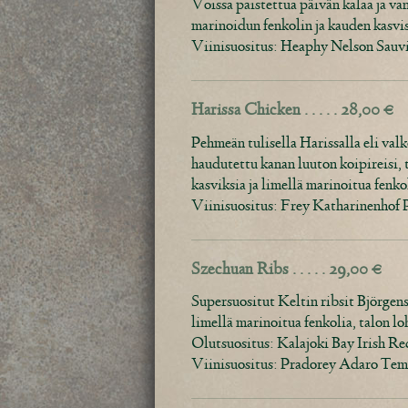
Voissa paistettua päivän kalaa ja van
marinoidun fenkolin ja kauden kasvis
Viinisuositus: Heaphy Nelson Sau
Harissa Chicken . . . . . 28,00 €
Pehmeän tulisella Harissalla eli val
haudutettu kanan luuton koipireisi, 
kasviksia ja limellä marinoitua fenko
Viinisuositus: Frey Katharinenhof
Szechuan Ribs . . . . . 29,00 €
Supersuositut Keltin ribsit Björgens
limellä marinoitua fenkolia, talon loh
Olutsuositus: Kalajoki Bay Irish R
Viinisuositus: Pradorey Adaro Temp