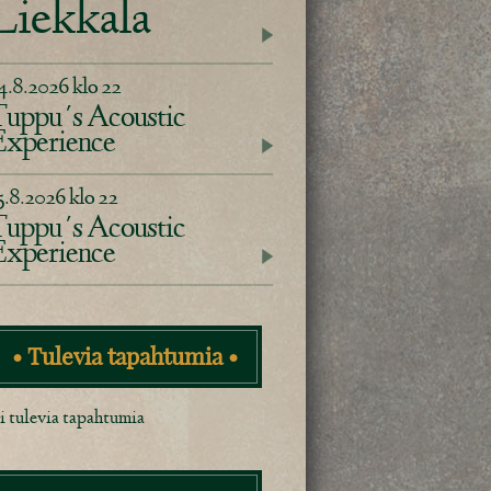
Liekkala
4.8.2026 klo 22
uppu´s Acoustic
Experience
5.8.2026 klo 22
uppu´s Acoustic
Experience
• Tulevia tapahtumia •
i tulevia tapahtumia