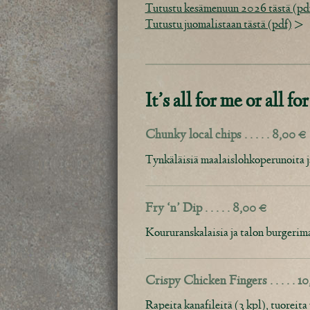
Tutustu kesämenuun 2026 tästä (pd
Tutustu juomalistaan tästä (pdf)
>
It’s all for me or all for
Chunky local chips . . . . . 8,00 €
Tynkäläisiä maalaislohkoperunoita j
Fry ‘n’ Dip . . . . . 8,00 €
Koururanskalaisia ja talon burgerima
Crispy Chicken Fingers . . . . . 1
Rapeita kanafileitä (3 kpl), tuoreita