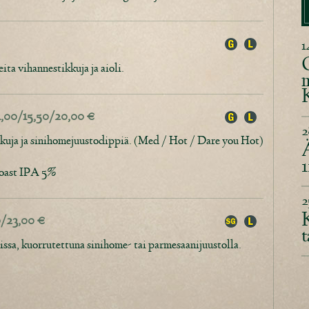
1
O
ta vihannestikkuja ja aioli.
m
K
 11,00/15,50/20,00 €
2
kuja ja sinihomejuustodippiä. (Med / Hot / Dare you Hot)
1
Coast IPA 5%
2
K
00/23,00 €
t
ssa, kuorrutettuna sinihome- tai parmesaanijuustolla.
€