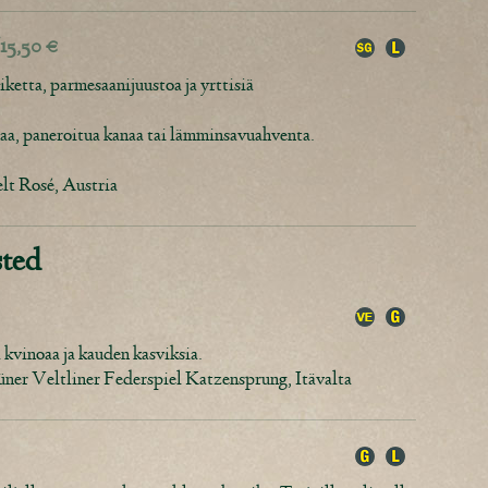
/15,50 €
ketta, parmesaanijuustoa ja yrttisiä
naa, paneroitua kanaa tai lämminsavuahventa.
lt Rosé, Austria
sted
 kvinoaa ja kauden kasviksia.
er Veltliner Federspiel Katzensprung, Itävalta