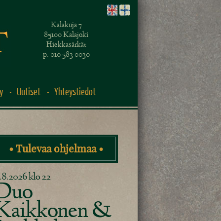
Kalakuja 7
85100 Kalajoki
Hiekkasärkät
p. 010 583 0030
y
Uutiset
Yhteystiedot
• Tulevaa ohjelmaa •
.8.2026 klo 22
Duo
Kaikkonen &