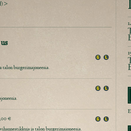
f)
>
1
T
 us
1
T
a talon burgerimajoneesia.
joneesia.
E
0,00 €
 vihannestikkuja ja talon burgerimajoneesia.