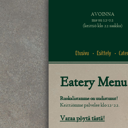
AVOINNA
ma-su 12-02
(keittiö klo 22 saakka)
Etusivu
Esittely
Cate
Eatery Menu
Ruokalistamme on uudistunut!
Keittiömme palvelee klo 12-22.
Varaa pöytä tästä!