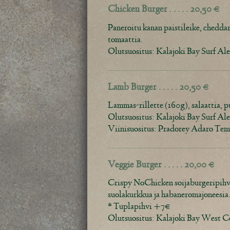
Chicken Burger . . . . . 20,50 €
Paneroitu kanan paistileike, cheddarj
tomaattia.
Olutsuositus: Kalajoki Bay Surf Al
Lamb Burger . . . . . 20,50 €
Lammas-rillette (160g), salaattia, pun
Olutsuositus: Kalajoki Bay Surf Al
Viinisuositus: Pradorey Adaro Temp
Veggie Burger . . . . . 20,00 €
Crispy NoChicken soijaburgeripihvi,
suolakurkkua ja habaneromajoneesia
* Tuplapihvi +7€
Olutsuositus: Kalajoki Bay West 