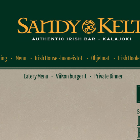
ring
Menu
Irish House -huoneistot
Ohjelmat
Irish Hoole
Eatery Menu
Viikon burgerit
Private Dinner
8