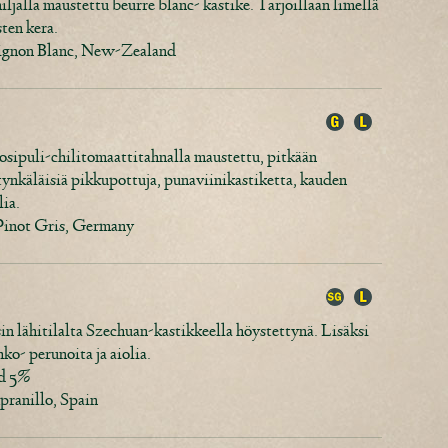
iljalla maustettu beurre blanc- kastike. Tarjoillaan limellä
ten kera.
vignon Blanc, New-Zealand
kosipuli-chilitomaattitahnalla maustettu, pitkään
tynkäläisiä pikkupottuja, punaviinikastiketta, kauden
lia.
 Pinot Gris, Germany
in lähitilalta Szechuan-kastikkeella höystettynä. Lisäksi
ko- perunoita ja aiolia.
ed 5%
ranillo, Spain