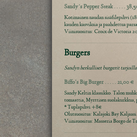
Sandy´s Pepper Steak . . . . . 38,
Kotimainen naudan sisäfilepihvi (180
kauden kasviksia ja paahdettua parsa
Viinisuositus: Croix de Victoria 
Burgers
Sandyn herkulliset burgerit tarjoill
Biffo’s Big Burger . . . . . 21,00 €
Sandy Keltin klassikko. Talon muhke
tomaattia, Myrttisen suolakurkkua, 
* Tuplapihvi +8€
Olutsuositus: Kalajoki Bay Kaljaas
Viinisuositus: Masseria Borgo de Tr