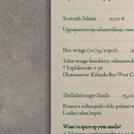
Scottish Salami . . . . . 11,00 €
Uppopaistettuja salamitikkuja, tuorei
Hot wings (10/15/20pcs) . . . . .
Talon wings-kastiketta, vihannestik
* Tuplakastike +3€
Olutsuositus: Kalajoki Bay West 
Shellakaboogie Snails . . . . . 15,
Etanoita valkosipuli-chili-pekonivoi
Lisäksi talon leipää.
Want to spice up your snails?
+ Jalapeno- ja pekonirouhe +3,50 