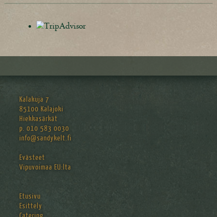
Kalakuja 7
85100 Kalajoki
Hiekkasärkät
p. 010 583 0030
info@sandykelt.fi
Evästeet
Vipuvoimaa EU:lta
Etusivu
Esittely
Catering