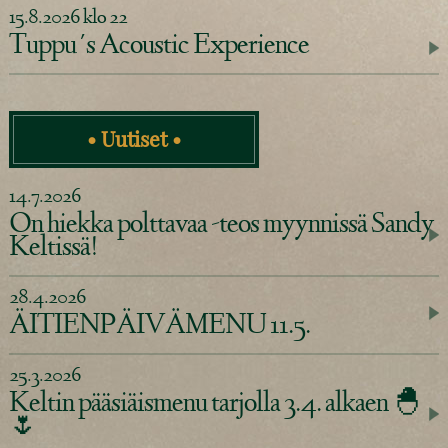
15.8.2026 klo 22
Tuppu´s Acoustic Experience
• Uutiset •
14.7.2026
On hiekka polttavaa -teos myynnissä Sandy
Keltissä!
28.4.2026
ÄITIENPÄIVÄMENU 11.5.
25.3.2026
Keltin pääsiäismenu tarjolla 3.4. alkaen 🐣
🌷