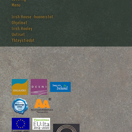
Menu
Irish House -huoneistot
Ohjelmat
Irish Hooley
Uutiset
Yhteystiedot