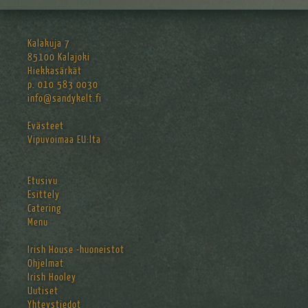
Kalakuja 7
85100 Kalajoki
Hiekkasärkät
p. 010 583 0030
info@sandykelt.fi
Evästeet
Vipuvoimaa EU:lta
Etusivu
Esittely
Catering
Menu
Irish House -huoneistot
Ohjelmat
Irish Hooley
Uutiset
Yhteystiedot