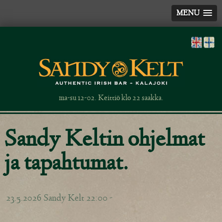
MENU
ma-su 12-02. Keittiö klo 22 saakka.
Sandy Keltin ohjelmat
ja tapahtumat.
23.5.2026 Sandy Kelt 22:00 -