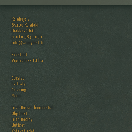
Kalakuja 7
85100 Kalajoki
Hiekkasärkät
p. 010 583 0030
info@sandykelt.fi
Evästeet
Vipuvoimaa EU:lta
Etusivu
Esittely
Catering
Menu
Irish House -huoneistot
Ohjelmat
Irish Hooley
Uutiset
Yhteystiedot