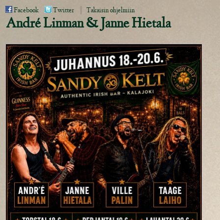
|
Facebook
Twitter
Takaisin ohjelmiin
André Linman & Janne Hietala